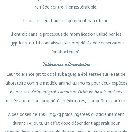
remède contre l'hémestéralopie.
Le basilic serait aussi légèrement narcotique.
Il entrait dans le processus de momification utilisé par les
Égyptiens, qui lui connaissait ses propriétés de conservateur
(antibactérien).
Tolérance alimentaire
Leur tolérance (et toxicité subaiguë) a été testée sur le rat de
laboratoire comme modèle animal au moins pour deux espèces
de basilics,
Ocimum gratissimum
et
Ocimum basilicum
(très
utilisées pour leurs propriétés médicinales, leur goût et parfum).
À des doses de 1500 mg/kg poids ingérées quotidiennement
durant 14 jours, un effet dose-dépendant apparaît pour
Ocimum basilicum
(source de dommages sur la paroi stomacale