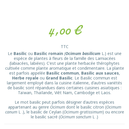
4,00 €
TTC
Le
Basilic
ou
Basilic romain
(
Ocimum basilicum
L.) est une
espèce de plantes à fleurs de la famille des Lamiacées
(labiacées, labiées). C'est une plante herbacée thérophytes
cultivée comme plante aromatique et condimentaire. La plante
est parfois appelée
Basilic commun
,
Basilic aux sauces
,
Herbe royale
ou
Grand Basilic
. Le Basilic commun est
largement employé dans la cuisine italienne, d'autres variétés
de basilic sont répandues dans certaines cuisines asiatiques :
Taïwan, Thaïlande, Viêt Nam, Cambodge et Laos.
Le mot basilic peut parfois désigner d'autres espèces
appartenant au genre
Ocimum
dont le basilic citron (
Ocimum
canum
L .), le basilic de Ceylan (
Ocimum gratissimum
) ou encore
le basilic sacré (
Ocimum sanctum
L .)