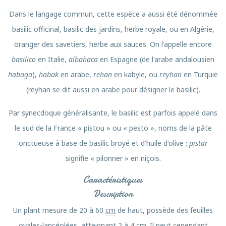
Dans le langage commun, cette espèce a aussi été dénommée
basilic officinal, basilic des jardins, herbe royale, ou en Algérie,
oranger des savetiers, herbe aux sauces. On l'appelle encore
basilico
en Italie,
albahaca
en Espagne (de l'arabe andalousien
habaga
),
habak
en arabe,
rehan
en kabyle, ou
reyhan
en Turquie
(reyhan se dit aussi en arabe pour désigner le basilic).
Par synecdoque généralisante, le basilic est parfois appelé dans
le sud de la France « pistou » ou « pesto », noms de la pâte
onctueuse à base de basilic broyé et d'huile d'olive ;
pistar
signifie « pilonner » en niçois.
Caractéristiques
Description
Un plant mesure de 20 à 60
cm
de haut, possède des feuilles
ovales-lancéolées, atteignant 2 à 4
cm
. Il peut cependant