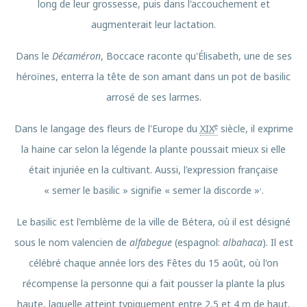
long de leur grossesse, puis dans l'accouchement et
augmenterait leur lactation.
Dans le
Décaméron
, Boccace raconte qu'Élisabeth, une de ses
héroïnes, enterra la tête de son amant dans un pot de basilic
arrosé de ses larmes.
e
Dans le langage des fleurs de l'Europe du
XIX
siècle, il exprime
la haine car selon la légende la plante poussait mieux si elle
était injuriée en la cultivant. Aussi, l'expression française
,
« semer le basilic » signifie « semer la discorde »
.
Le basilic est l'emblème de la ville de Bétera, où il est désigné
sous le nom valencien de
alfabegue
(espagnol:
albahaca
). Il est
célébré chaque année lors des Fêtes du 15 août, où l'on
récompense la personne qui a fait pousser la plante la plus
haute, laquelle atteint typiquement entre 2,5 et 4 m de haut.