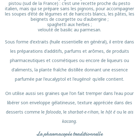
pistou (sud de la France) : c'est une recette proche du pesto
italien, mais qui se prépare sans les pignons, pour accompagner
les soupes d'été de légumes et de haricots blancs, les pâtes, les
beignets de courgette ou d'aubergine ;
spaghetti aux herbes ;
velouté de basilic au parmesan.
Sous forme d'extraits (huile essentielle en général), il entre dans
les préparations d'additifs, parfums et arômes, de produits
pharmaceutiques et cosmétiques ou encore de liqueurs ou
d'aliments, la plante fraîche distillée donnant une essence
,
parfumée par l'eucalyptol et l'eugénol
qu'elle contient.
On utilise aussi ses graines que l'on fait tremper dans l'eau pour
libérer son enveloppe gélatineuse, texture appréciée dans des
desserts comme le
falooda
, le
sharbat-e-rihan
, le
hột é
ou le
ais
kacang
.
La pharmacopée traditionnelle