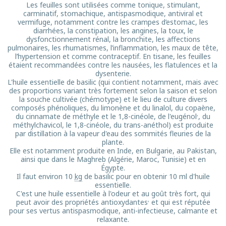
Les feuilles sont utilisées comme tonique, stimulant,
carminatif, stomachique, antispasmodique, antiviral et
vermifuge, notamment contre les crampes d’estomac, les
diarrhées, la constipation, les angines, la toux, le
dysfonctionnement rénal, la bronchite, les affections
pulmonaires, les rhumatismes, l’inflammation, les maux de tête,
l’hypertension et comme contraceptif. En tisane, les feuilles
étaient recommandées contre les nausées, les flatulences et la
dysenterie.
L'huile essentielle de basilic (qui contient notamment, mais avec
des proportions variant très fortement selon la saison et selon
la souche cultivée (chémotype) et le lieu de culture divers
composés phénoliques, du limonène et du linalol, du copaène,
,
du cinnamate de méthyle et le 1,8-cinéole, de l'eugénol
, du
méthylchavicol, le 1,8-cinéole, du trans-anéthol) est produite
par distillation à la vapeur d'eau des sommités fleuries de la
plante.
Elle est notamment produite en Inde, en Bulgarie, au Pakistan,
ainsi que dans le Maghreb (Algérie, Maroc, Tunisie) et en
Égypte.
Il faut environ 10
kg
de basilic pour en obtenir 10 ml d'huile
essentielle.
C'est une huile essentielle à l'odeur et au goût très fort, qui
,
peut avoir des propriétés antioxydantes
et qui est réputée
pour ses vertus antispasmodique, anti-infectieuse, calmante et
relaxante.