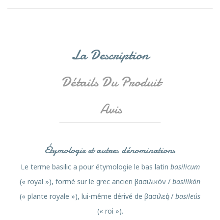
La Description
Détails Du Produit
Avis
Étymologie et autres dénominations
Le terme basilic a pour étymologie le bas latin
basilicum
(« royal »), formé sur le grec ancien
βασιλικόν
/
basilikón
(« plante royale »), lui-même dérivé de
βασιλεὐς
/
basileús
(« roi »).