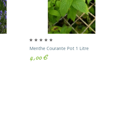
Menthe Courante Pot 1 Litre
Menthe 
4,00 €
4,08 