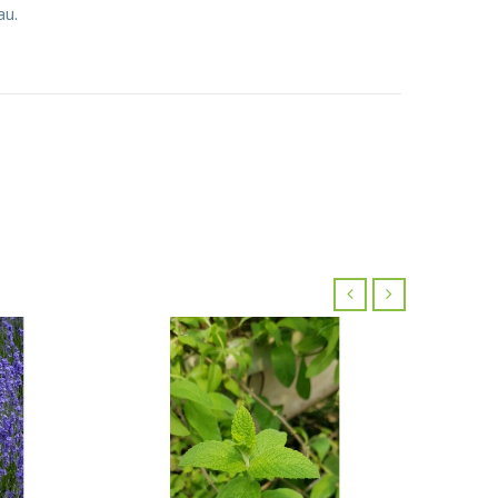
au.
‹
›