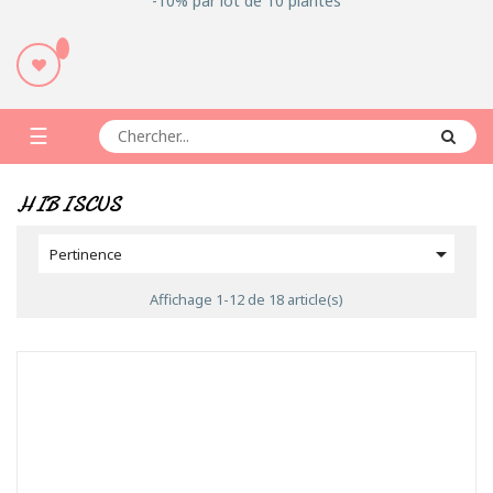
-10% par lot de 10 plantes
Basculer
☰
la
HIBISCUS
navigation

Pertinence
Affichage 1-12 de 18 article(s)