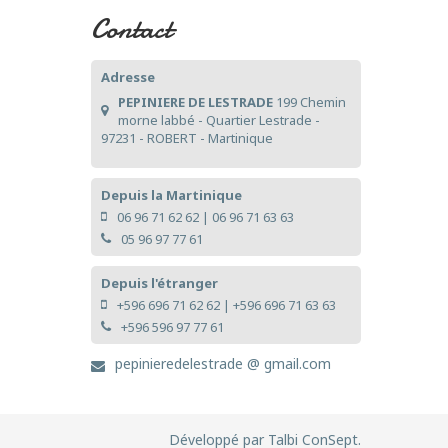
Contact
Adresse
PEPINIERE DE LESTRADE
199 Chemin
morne labbé - Quartier Lestrade -
97231 - ROBERT - Martinique
Depuis la Martinique
06 96 71 62 62
|
06 96 71 63 63
05 96 97 77 61
Depuis l'étranger
+596 696 71 62 62
|
+596 696 71 63 63
+596 596 97 77 61
pepinieredelestrade @ gmail.com
Développé par
Talbi ConSept
.