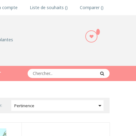
 compte
Liste de souhaits
Comparer
plantes
T

r:
Pertinence