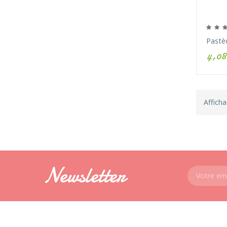
Pastèq
4,08
Afficha
Newsletter