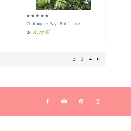
Châtaignier Pays Pot 1 Litre
8,17 €
Du
1
2
3
4