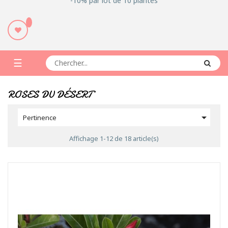
-10% par lot de 10 plantes
Basculer
☰
la
ROSES DU DÉSERT
navigation

Pertinence
Affichage 1-12 de 18 article(s)