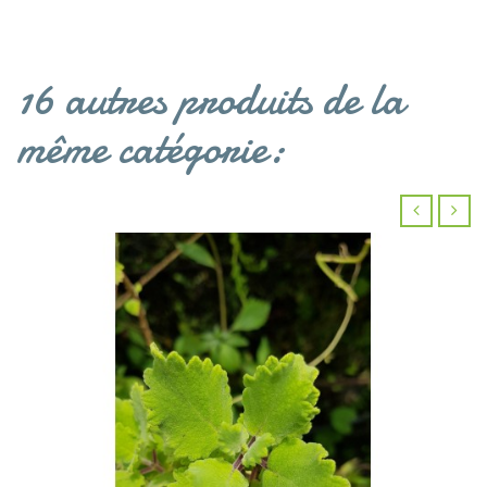
16 autres produits de la
même catégorie:
‹
›