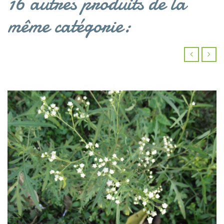
16 autres produits de la
même catégorie:
‹
›