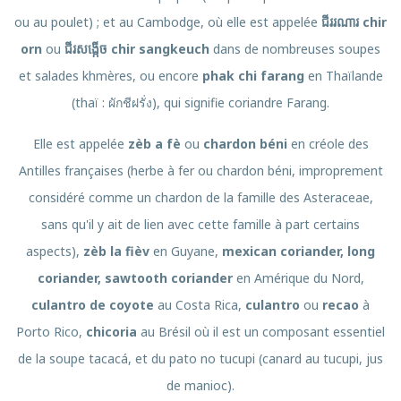
ou au poulet) ; et au Cambodge, où elle est appelée
ជីររណារ chir
orn
ou
ជីរសង្កើច chir sangkeuch
dans de nombreuses soupes
et salades khmères, ou encore
phak chi farang
en Thaïlande
(thaï :
ผักชีฝรั่ง
), qui signifie coriandre Farang.
Elle est appelée
zèb a fè
ou
chardon béni
en créole des
Antilles françaises (herbe à fer ou chardon béni, improprement
considéré comme un chardon de la famille des Asteraceae,
sans qu'il y ait de lien avec cette famille à part certains
aspects),
zèb la fièv
en Guyane,
mexican coriander, long
coriander, sawtooth coriander
en Amérique du Nord,
culantro de coyote
au Costa Rica,
culantro
ou
recao
à
Porto Rico,
chicoria
au Brésil où il est un composant essentiel
de la soupe tacacá, et du pato no tucupi (canard au tucupi, jus
de manioc).