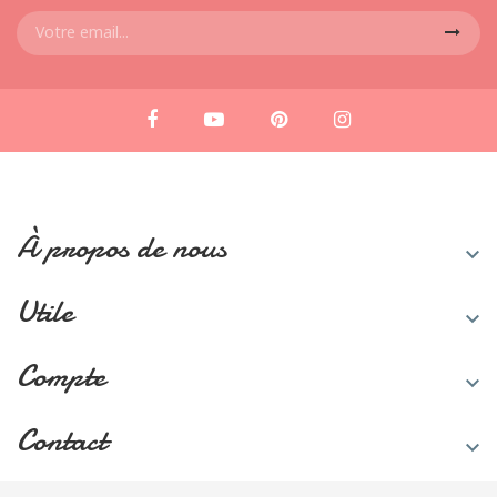
À propos de nous

Utile

Compte

Contact
