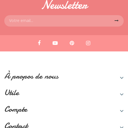
Newsletter
À propos de nous

Utile

Compte

Contact
