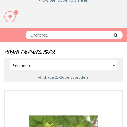
-10% par lot de 10 plantes
Basculer
☰
la
CONDIMENTAIRES
navigation

Pertinence
Affichage 25-36 de 88 article(s)