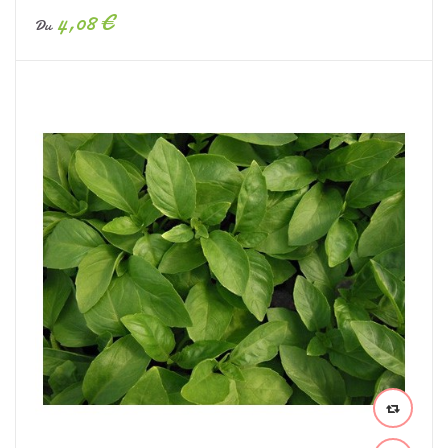
4,08 €
Du