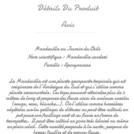
Détails Du Produit
Avis
Mandevilla ou Jasmin du Chili
Nom scientifique : Mandevilla sanderi
Famille : Apocynaceae
La Mandevilla est une plante grimpante tropicale qui est
originaire de l’Amérique du Sud et qui s’utilise comme
plante ornementale. Ces tiges peuvent atteindre plus de 2
mètres de long et proposer des fleurs vives de couleurs variées
(rouge, rose, blanche…). On l’utilise comme barrières
végétales sur les grillages de clôtures ou peut être cultivés en
pot pour son feuillage vert et ses fleurs en forme de
trompettes. Il peut être cultivé en zone très éclairé ou même
en plein soleil. Cette variété proposée à la vente, propose de
larges feuilles et de grosses fleurs.