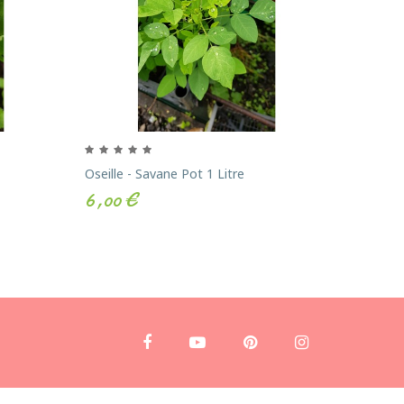
Oseille - Savane Pot 1 Litre
Basilic G
6,00 €
4,0
Du