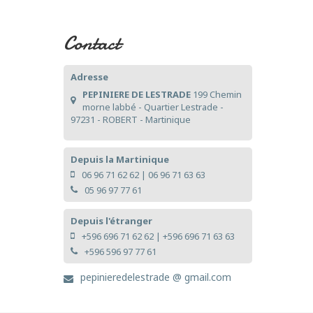
Contact
Adresse
PEPINIERE DE LESTRADE
199 Chemin
morne labbé - Quartier Lestrade -
97231 - ROBERT - Martinique
Depuis la Martinique
06 96 71 62 62
|
06 96 71 63 63
05 96 97 77 61
Depuis l'étranger
+596 696 71 62 62
|
+596 696 71 63 63
+596 596 97 77 61
pepinieredelestrade @ gmail.com