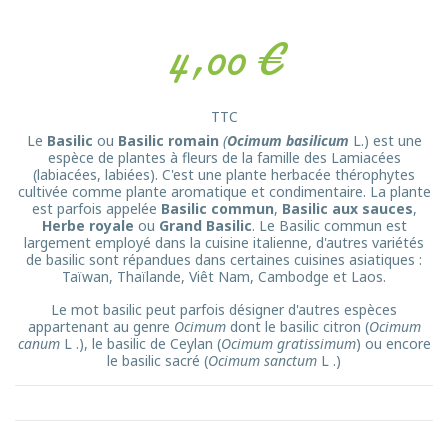
4,00 €
TTC
Le
Basilic
ou
Basilic romain
(
Ocimum basilicum
L.) est une
espèce de plantes à fleurs de la famille des Lamiacées
(labiacées, labiées). C'est une plante herbacée thérophytes
cultivée comme plante aromatique et condimentaire. La plante
est parfois appelée
Basilic commun
,
Basilic aux sauces
,
Herbe royale
ou
Grand Basilic
. Le Basilic commun est
largement employé dans la cuisine italienne, d'autres variétés
de basilic sont répandues dans certaines cuisines asiatiques :
Taïwan, Thaïlande, Viêt Nam, Cambodge et Laos.
Le mot basilic peut parfois désigner d'autres espèces
appartenant au genre
Ocimum
dont le basilic citron (
Ocimum
canum
L .), le basilic de Ceylan (
Ocimum gratissimum
) ou encore
le basilic sacré (
Ocimum sanctum
L .)