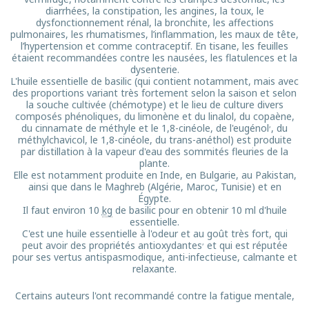
diarrhées, la constipation, les angines, la toux, le
dysfonctionnement rénal, la bronchite, les affections
pulmonaires, les rhumatismes, l’inflammation, les maux de tête,
l’hypertension et comme contraceptif. En tisane, les feuilles
étaient recommandées contre les nausées, les flatulences et la
dysenterie.
L'huile essentielle de basilic (qui contient notamment, mais avec
des proportions variant très fortement selon la saison et selon
la souche cultivée (chémotype) et le lieu de culture divers
composés phénoliques, du limonène et du linalol, du copaène,
,
du cinnamate de méthyle et le 1,8-cinéole, de l'eugénol
, du
méthylchavicol, le 1,8-cinéole, du trans-anéthol) est produite
par distillation à la vapeur d'eau des sommités fleuries de la
plante.
Elle est notamment produite en Inde, en Bulgarie, au Pakistan,
ainsi que dans le Maghreb (Algérie, Maroc, Tunisie) et en
Égypte.
Il faut environ 10
kg
de basilic pour en obtenir 10 ml d'huile
essentielle.
C'est une huile essentielle à l'odeur et au goût très fort, qui
,
peut avoir des propriétés antioxydantes
et qui est réputée
pour ses vertus antispasmodique, anti-infectieuse, calmante et
relaxante.
Certains auteurs l'ont recommandé contre la fatigue mentale,