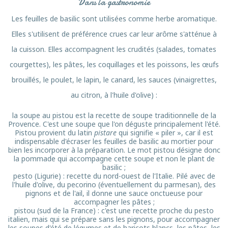
Dans la gastronomie
Les feuilles de basilic sont utilisées comme herbe aromatique.
Elles s'utilisent de préférence crues car leur arôme s'atténue à
la cuisson. Elles accompagnent les crudités (salades, tomates
courgettes), les pâtes, les coquillages et les poissons, les œufs
brouillés, le poulet, le lapin, le canard, les sauces (vinaigrettes,
au citron, à l'huile d'olive) :
la soupe au pistou est la recette de soupe traditionnelle de la
Provence. C'est une soupe que l'on déguste principalement l'été.
Pistou provient du latin
pistare
qui signifie « piler », car il est
indispensable d'écraser les feuilles de basilic au mortier pour
bien les incorporer à la préparation. Le mot pistou désigne donc
la pommade qui accompagne cette soupe et non le plant de
basilic ;
pesto (Ligurie) : recette du nord-ouest de l'Italie. Pilé avec de
l'huile d'olive, du pecorino (éventuellement du parmesan), des
pignons et de l'ail, il donne une sauce onctueuse pour
accompagner les pâtes ;
pistou (sud de la France) : c'est une recette proche du pesto
italien, mais qui se prépare sans les pignons, pour accompagner
les soupes d'été de légumes et de haricots blancs, les pâtes, les