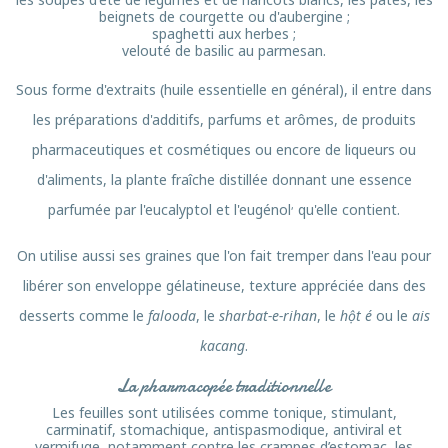
beignets de courgette ou d'aubergine ;
spaghetti aux herbes ;
velouté de basilic au parmesan.
Sous forme d'extraits (huile essentielle en général), il entre dans
les préparations d'additifs, parfums et arômes, de produits
pharmaceutiques et cosmétiques ou encore de liqueurs ou
d'aliments, la plante fraîche distillée donnant une essence
,
parfumée par l'eucalyptol et l'eugénol
qu'elle contient.
On utilise aussi ses graines que l'on fait tremper dans l'eau pour
libérer son enveloppe gélatineuse, texture appréciée dans des
desserts comme le
falooda
, le
sharbat-e-rihan
, le
hột é
ou le
ais
kacang
.
La pharmacopée traditionnelle
Les feuilles sont utilisées comme tonique, stimulant,
carminatif, stomachique, antispasmodique, antiviral et
vermifuge, notamment contre les crampes d’estomac, les