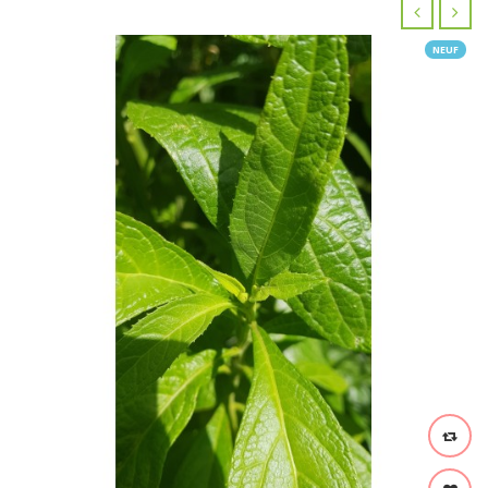
‹
›
NEUF