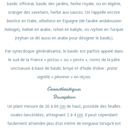
basilic officinal, basilic des jardins, herbe royale, ou en Algérie,
oranger des savetiers, herbe aux sauces. On l'appelle encore
basilico
en Italie,
albahaca
en Espagne (de l'arabe andalousien
habaga
),
habak
en arabe,
rehan
en kabyle, ou
reyhan
en Turquie
(reyhan se dit aussi en arabe pour désigner le basilic).
Par synecdoque généralisante, le basilic est parfois appelé dans
le sud de la France « pistou » ou « pesto », noms de la pâte
onctueuse à base de basilic broyé et d'huile d'olive ;
pistar
signifie « pilonner » en niçois.
Caractéristiques
Description
Un plant mesure de 20 à 60
cm
de haut, possède des feuilles
ovales-lancéolées, atteignant 2 à 4
cm
. Il peut cependant
facilement atteindre plus d'un mètre de longueur lorsqu'il est