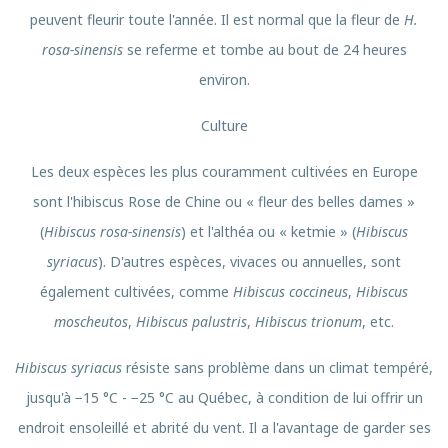
peuvent fleurir toute l'année. Il est normal que la fleur de
H.
rosa-sinensis
se referme et tombe au bout de 24 heures
environ.
Culture
Les deux espèces les plus couramment cultivées en Europe
sont l'hibiscus Rose de Chine ou « fleur des belles dames »
(
Hibiscus rosa-sinensis
) et l'althéa ou « ketmie » (
Hibiscus
syriacus
). D'autres espèces, vivaces ou annuelles, sont
également cultivées, comme
Hibiscus coccineus
,
Hibiscus
moscheutos
,
Hibiscus palustris
,
Hibiscus trionum
, etc.
Hibiscus syriacus
résiste sans problème dans un climat tempéré,
jusqu'à −15 °C - −25 °C au Québec, à condition de lui offrir un
endroit ensoleillé et abrité du vent. Il a l'avantage de garder ses