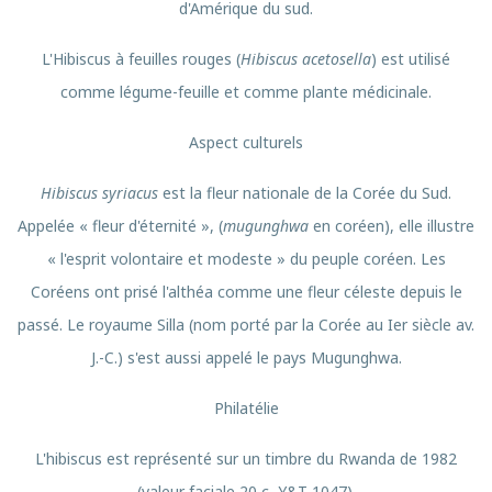
d'Amérique du sud.
L'Hibiscus à feuilles rouges (
Hibiscus acetosella
) est utilisé
comme légume-feuille et comme plante médicinale.
Aspect culturels
Hibiscus syriacus
est la fleur nationale de la Corée du Sud.
Appelée « fleur d'éternité », (
mugunghwa
en coréen), elle illustre
« l'esprit volontaire et modeste » du peuple coréen. Les
Coréens ont prisé l'althéa comme une fleur céleste depuis le
passé. Le royaume Silla (nom porté par la Corée au Ier siècle av.
J.-C.) s'est aussi appelé le pays Mugunghwa.
Philatélie
L'hibiscus est représenté sur un timbre du Rwanda de 1982
(valeur faciale 20 c, Y&T 1047).