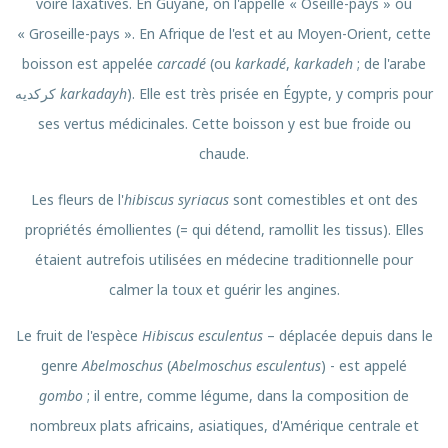
voire laxatives. En Guyane, on l'appelle « Oseille-pays » ou
« Groseille-pays ». En Afrique de l'est et au Moyen-Orient, cette
boisson est appelée
carcadé
(ou
karkadé
,
karkadeh
; de l'arabe
كركديه
karkadayh
). Elle est très prisée en Égypte, y compris pour
ses vertus médicinales. Cette boisson y est bue froide ou
chaude.
Les fleurs de l'
hibiscus syriacus
sont comestibles et ont des
propriétés émollientes (= qui détend, ramollit les tissus). Elles
étaient autrefois utilisées en médecine traditionnelle pour
calmer la toux et guérir les angines.
Le fruit de l'espèce
Hibiscus esculentus
– déplacée depuis dans le
genre
Abelmoschus
(
Abelmoschus esculentus
) - est appelé
gombo
; il entre, comme légume, dans la composition de
nombreux plats africains, asiatiques, d'Amérique centrale et