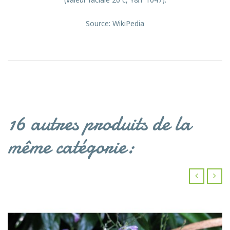
Source: WikiPedia
16 autres produits de la
même catégorie:
‹
›