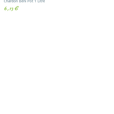
Chardon Béni Pot 1 Litre
6,13 €