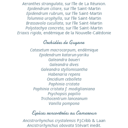
Aeranthes strangulata
, sur l'île de La Réunion.
Epidendrum ciliare
, sur l'île Saint-Martin
Epidendrum rubrum
, sur l'île Saint-Martin
Tolumnia urophylla
, sur l'île Saint-Martin
Brassavola cucullata
, sur l'île Saint-Martin
Polystachya concreta
, sur l'île Saint-Martin
Eriaxis rigida
, endémique de la Nouvelle-Calédonie
Orchidées de Guyane
Catasetum macrocarpum
, endémique
Epidendrum katarun-yariku
Galeandra baueri
Galeandra dives
Galeandra styllomisantha
Habenaria repens
Oncidium cebolleta
Paphinia cristata
Paphinia cristata f. modiglianiana
Psychopsis papilio
Trichocentrum lanceanum
Vanilla pompona
Espèces rencontrées au Cameroun
Ancistrorhynchus crystalensis
P.J.Cribb & Laan
Ancistrorhynchus obovata
Stévart inedit.