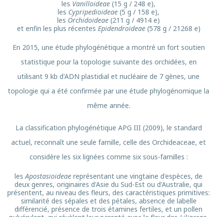
les
Vanilloideae
(15 g / 248 e),
les
Cypripedioideae
(5 g / 158 e),
les
Orchidoideae
(211 g / 4914 e)
et enfin les plus récentes
Epidendroideae
(578 g / 21268 e)
En 2015, une étude phylogénétique a montré un fort soutien
statistique pour la topologie suivante des orchidées, en
utilisant 9 kb d'ADN plastidial et nucléaire de 7 gènes, une
topologie qui a été confirmée par une étude phylogénomique la
même année.
La classification phylogénétique APG III (2009), le standard
actuel, reconnaît une seule famille, celle des Orchideaceae, et
considère les six lignées comme six sous-familles :
les
Apostasioideae
représentant une vingtaine d'espèces, de
deux genres, originaires d'Asie du Sud-Est ou d'Australie, qui
présentent, au niveau des fleurs, des caractéristiques primitives:
similarité des sépales et des pétales, absence de labelle
différencié, présence de trois étamines fertiles, et un pollen