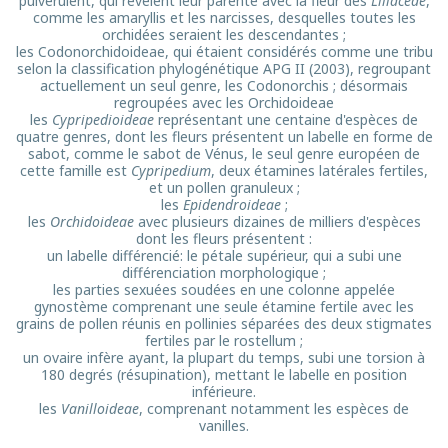
pulvérulent, qui révèlent leur parenté avec la fleur des
Liliaceae
,
comme les amaryllis et les narcisses, desquelles toutes les
orchidées seraient les descendantes ;
les Codonorchidoideae, qui étaient considérés comme une tribu
selon la classification phylogénétique APG II (2003), regroupant
actuellement un seul genre, les Codonorchis ; désormais
regroupées avec les Orchidoideae
les
Cypripedioideae
représentant une centaine d'espèces de
quatre genres, dont les fleurs présentent un labelle en forme de
sabot, comme le sabot de Vénus, le seul genre européen de
cette famille est
Cypripedium
, deux étamines latérales fertiles,
et un pollen granuleux ;
les
Epidendroideae
;
les
Orchidoideae
avec plusieurs dizaines de milliers d'espèces
dont les fleurs présentent :
un labelle différencié: le pétale supérieur, qui a subi une
différenciation morphologique ;
les parties sexuées soudées en une colonne appelée
gynostème comprenant une seule étamine fertile avec les
grains de pollen réunis en pollinies séparées des deux stigmates
fertiles par le rostellum ;
un ovaire infère ayant, la plupart du temps, subi une torsion à
180 degrés (résupination), mettant le labelle en position
inférieure.
les
Vanilloideae
, comprenant notamment les espèces de
vanilles.