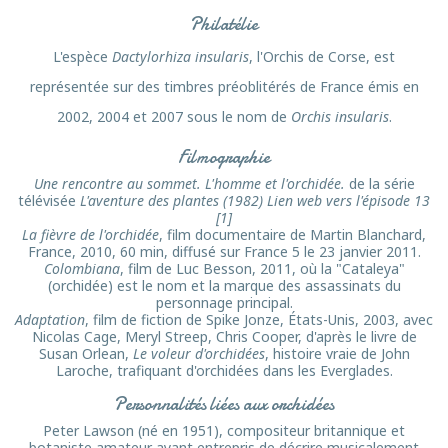
Philatélie
L'espèce
Dactylorhiza insularis
, l'Orchis de Corse, est
représentée sur des timbres préoblitérés de France émis en
2002, 2004 et 2007 sous le nom de
Orchis insularis
.
Filmographie
Une rencontre au sommet. L'homme et l'orchidée.
de la série
télévisée
L'aventure des plantes (1982) Lien web vers l'épisode 13
[1]
La fièvre de l'orchidée
, film documentaire de Martin Blanchard,
France, 2010, 60 min, diffusé sur France 5 le 23 janvier 2011.
Colombiana
, film de Luc Besson, 2011, où la "Cataleya"
(orchidée) est le nom et la marque des assassinats du
personnage principal.
Adaptation
, film de fiction de Spike Jonze, États-Unis, 2003, avec
Nicolas Cage, Meryl Streep, Chris Cooper, d'après le livre de
Susan Orlean,
Le voleur d'orchidées
, histoire vraie de John
Laroche, trafiquant d'orchidées dans les Everglades.
Personnalités liées aux orchidées
Peter Lawson (né en 1951), compositeur britannique et
botaniste amateur ayant entrepris de décrire musicalement