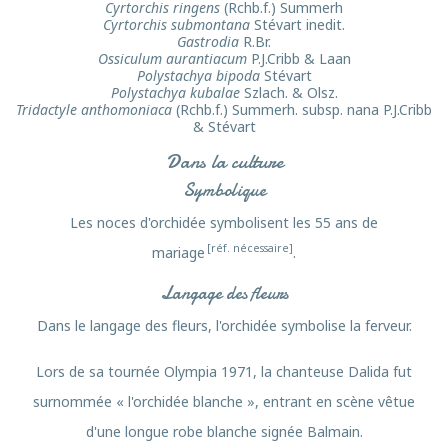
Cyrtorchis ringens
(Rchb.f.) Summerh
Cyrtorchis submontana
Stévart inedit.
Gastrodia
R.Br.
Ossiculum aurantiacum
P.J.Cribb & Laan
Polystachya bipoda
Stévart
Polystachya kubalae
Szlach. & Olsz.
Tridactyle anthomoniaca
(Rchb.f.) Summerh. subsp. nana P.J.Cribb
& Stévart
Dans la culture
Symbolique
Les noces d'orchidée symbolisent les 55 ans de
[réf. nécessaire]
mariage
.
Langage des fleurs
Dans le langage des fleurs, l'orchidée symbolise la ferveur.
Lors de sa tournée Olympia 1971, la chanteuse Dalida fut
surnommée « l'orchidée blanche », entrant en scène vêtue
d'une longue robe blanche signée Balmain.