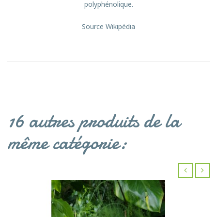
polyphénolique
.
Source Wikipédia
16 autres produits de la
même catégorie:
‹
›