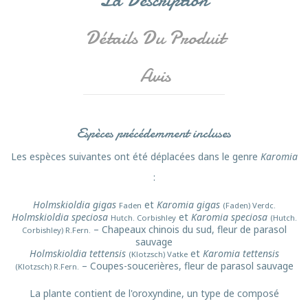
Détails Du Produit
Avis
Espèces précédemment incluses
Les espèces suivantes ont été déplacées dans le genre
Karomia
:
Holmskioldia gigas
et
Karomia gigas
Faden
(Faden) Verdc.
Holmskioldia speciosa
et
Karomia speciosa
Hutch. Corbishley
(Hutch.
– Chapeaux chinois du sud, fleur de parasol
Corbishley) R.Fern.
sauvage
Holmskioldia tettensis
et
Karomia tettensis
(Klotzsch) Vatke
– Coupes-soucerières, fleur de parasol sauvage
(Klotzsch) R.Fern.
La plante contient
de l'oroxyndine
, un type de composé