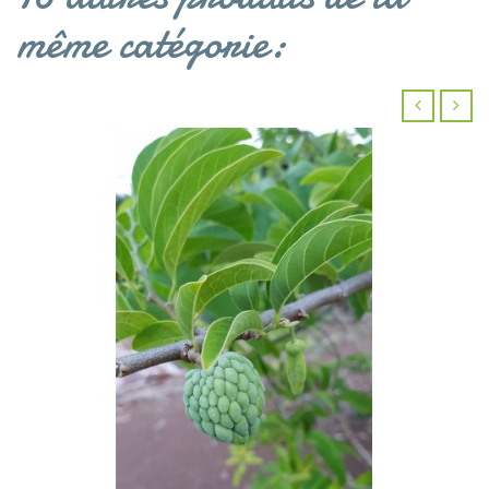
même catégorie:
‹
›