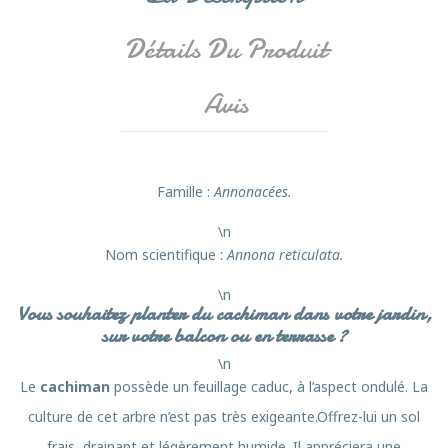
Détails Du Produit
Avis
Famille
:
Annonacées.
\n
Nom scientifique :
Annona reticulata.
\n
Vous souhaitez planter du cachiman dans votre jardin,
sur votre balcon ou en terrasse ?
\n
Le
cachiman
possède un feuillage caduc, à l’aspect ondulé. La
culture de cet arbre n’est pas très exigeante.Offrez-lui un sol
frais, drainant et légèrement humide. Il appréciera une