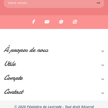
À propos de nous

Utile

Compte

Contact

© 2020 Pépinière de Lestrade - Tout droit Réservé