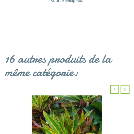
Source Wikipedia
16 autres produits de la
même catégorie:
‹
›