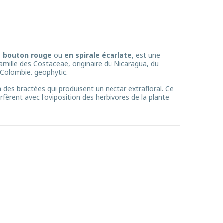
à bouton rouge
ou
en spirale écarlate
, est une
famille
des Costaceae
, originaire du Nicaragua, du
 Colombie.
geophytic
.
 des bractées qui produisent un nectar extrafloral. Ce
erfèrent avec l'oviposition des herbivores de la plante