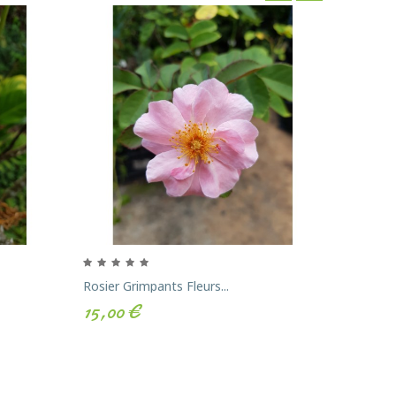
‹
›
Rosier Grimpants Fleurs...
Rose Du 
15,00 €
15,00