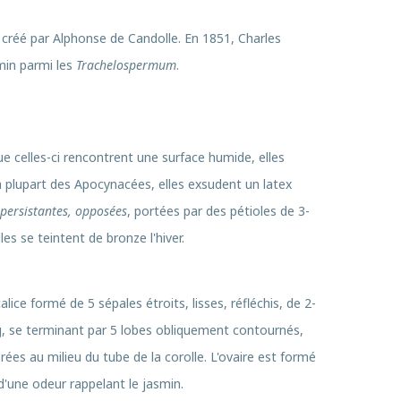
créé par Alphonse de Candolle. En 1851, Charles
smin parmi les
Trachelospermum
.
e celles-ci rencontrent une surface humide, elles
a plupart des Apocynacées, elles exsudent un latex
persistantes, opposées
, portées par des pétioles de 3-
illes se teintent de bronze l'hiver.
ce formé de 5 sépales étroits, lisses, réfléchis, de 2-
, se terminant par 5 lobes obliquement contournés,
ées au milieu du tube de la corolle. L'ovaire est formé
d'une odeur rappelant le jasmin.