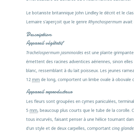
Le botaniste britannique John Lindley le décrit et le c
Lemaire s'aperçoit que le genre
Rhynchospermum
avait 
Description
Appareil végétatif
Trachelospermum jasminoides
est une plante grimpante 
émettent des racines adventices aériennes, sinon elles 
blanc, ressemblant à du lait poisseux. Les jeunes ramea
12
mm
de long, comportent un limbe ovale à obovale ou
Appareil reproducteur
Les fleurs sont groupées en cymes paniculées, terminales
5
mm
, beaucoup plus courts que le tube de la corolle.
tous incurvés, faisant penser à une hélice tournant dans
d'un style et de deux carpelles, comportant
cinq glande