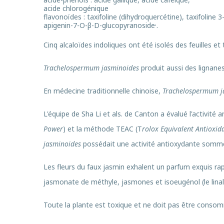
acide chlorogénique
flavonoïdes : taxifoline (dihydroquercétine), taxifoline 
,
apigenin-7-O-β-D-glucopyranoside
.
Cinq alcaloïdes indoliques ont été isolés des feuilles et 
Trachelospermum jasminoides
produit aussi des lignane
En médecine traditionnelle chinoise,
Trachelospermum j
L'équipe de Sha Li et als. de Canton a évalué l'activité
Power
) et la méthode TEAC (T
rolox Equivalent Antioxid
jasminoides
possédait une activité antioxydante somme
Les fleurs du faux jasmin exhalent un parfum exquis rapp
jasmonate de méthyle, jasmones et isoeugénol (le lina
Toute la plante est toxique et ne doit pas être conso