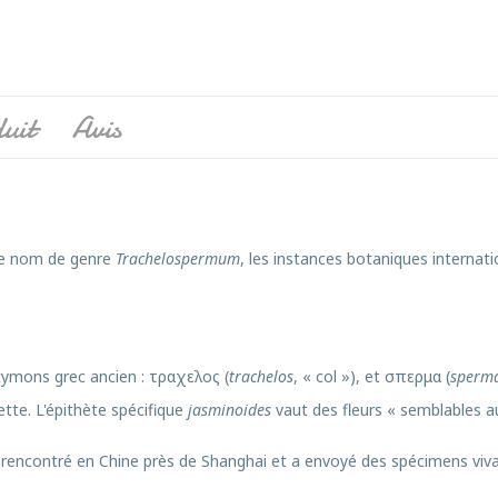
uit
Avis
le nom de genre
Trachelospermum
, les instances botaniques internat
ymons grec ancien :
τραχελος
(
trachelos
, « col »), et
σπερμα
(
sperm
tte. L'épithète spécifique
jasminoides
vaut des fleurs « semblables a
'a rencontré en Chine près de Shanghai et a envoyé des spécimens viva