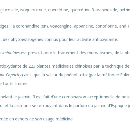
3-glucoside, isoquercitrine, quercétine, quercétine 3-arabinoside, aidz
tiges : la coronaridine
(en)
, voacangine, apparicine, conoflorine, and 
s, des phytoestrogènes connus pour leur activité antioxydante.
asminoides
est prescrit pour le traitement des rhumatismes, de la pha
 antioxydante de 223 plantes médicinales chinoises par la technique d
ant Capacity
) ainsi que la valeur du phénol total (par la méthode Folin
 toute limitée.
elant le jasmin. Il est fait d'une combinaison exceptionnelle de notes
lol et la jasmone se retrouvent dans le parfum du jasmin d'Espagne
mmée en dehors de son usage médicinal.