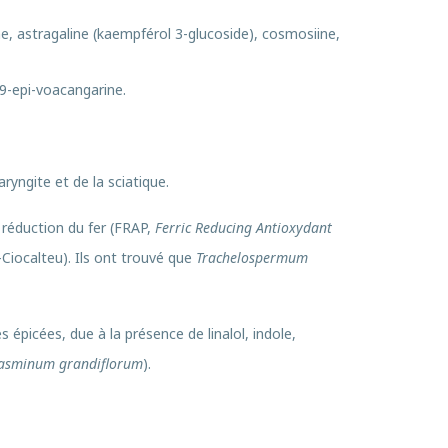
ine, astragaline (kaempférol 3-glucoside), cosmosiine,
19-epi-voacangarine.
ryngite et de la sciatique.
e réduction du fer (FRAP,
Ferric Reducing Antioxydant
-Ciocalteu). Ils ont trouvé que
Trachelospermum
 épicées, due à la présence de linalol, indole,
Jasminum grandiflorum
).