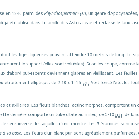
lasse en 1846 parmi des
Rhynchospermum
(en)
un genre d'Apocynacées, 
déjà été utilisé dans la famille des Asteraceae et reclasse le faux ja
dont les tiges ligneuses peuvent atteindre 10 mètres de long. Lorsqu
entourent le support (elles sont volubiles). Si on les coupe, comme l
ux d'abord pubescents deviennent glabres en vieillissant. Les feuilles
 étroitement elliptique, de 2-10 x 1-4,5
cm
. Vert foncé l'été, les feu
 et axillaires. Les fleurs blanches, actinomorphes, comportent un cali
 Cette dernière comporte un tube dilaté au milieu, de 5-10
mm
de long
 le sens inverse des aiguilles d'une montre. Les 5 étamines sont insér
s à sa base
. Les fleurs d'un blanc pur, sont agréablement parfumées, 