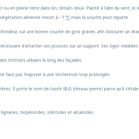
t ou en pleine terre dans les climats doux. Planté à l'abri du vent, le
la végétation aérienne meurt à
−7
°C
mais la souche peut repartir.
fondeur, sur une bonne couche de gros gravier, afin d'assurer un drain
nécessaire d'attacher ses pousses sur un support. Ses tiges volubiles s
s trottoirs urbains le long des façades.
Il ne faut pas l'exposer à une sécheresse trop prolongée.
arbres. Il porte le nom de
luoshi
络石 (réseau-pierre) parce qu'il s'étale 
lignanes, terpénoïdes, stéroïdes et alcaloïdes.