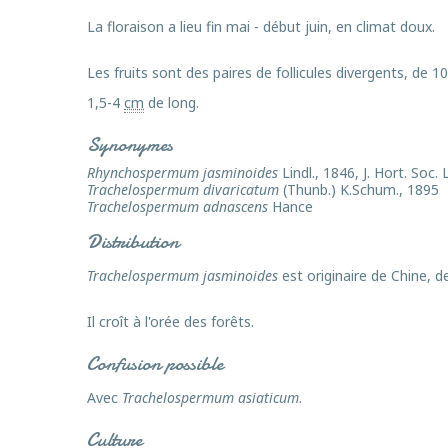
La floraison a lieu fin mai - début juin, en climat doux.
Les fruits sont des paires de follicules divergents, d
1,5-4
cm
de long.
Synonymes
Rhynchospermum jasminoides
Lindl., 1846, J. Hort. Soc
Trachelospermum divaricatum
(Thunb.) K.Schum., 1895
Trachelospermum adnascens
Hance
Distribution
Trachelospermum jasminoides
est originaire de Chine, 
Il croît à l'orée des forêts.
Confusion possible
Avec
Trachelospermum asiaticum
.
Culture