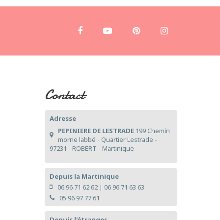
Contact
Adresse
PEPINIERE DE LESTRADE
199 Chemin
morne labbé - Quartier Lestrade -
97231 - ROBERT - Martinique
Depuis la Martinique
06 96 71 62 62
|
06 96 71 63 63
05 96 97 77 61
Depuis l'étranger