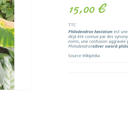
15,00 €
TTC
Philodendron hastatum
est une
déjà été connue par des synon
noms, une confusion aggravée p
Philodendron
silver sword phi
Source Wikipédia