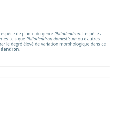
 espèce de plante du genre
Philodendron
. L'espèce a
ymes tels que
Philodendron domesticum
ou d'autres
ar le degré élevé de variation morphologique dans ce
lodendron
.