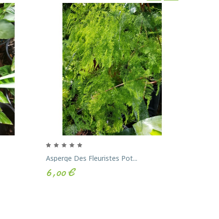
‹
›
Asperge Des Fleuristes Pot...
Dracena
6,00 €
12,00